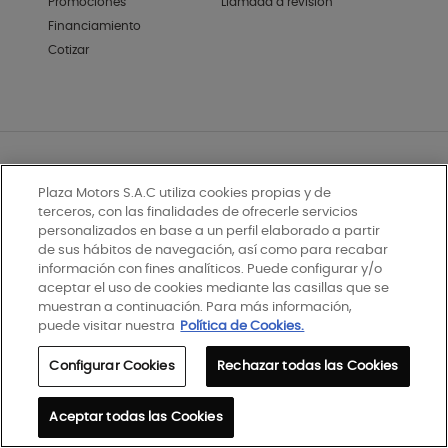
Promociones
Llamada a revisión
Financiamiento
Cotizar
PLAZA MOTORS S.A. ©Copyright 2026. All Rights Reserved
Plaza Motors S.A.C utiliza cookies propias y de
Política de privacidad
terceros, con las finalidades de ofrecerle servicios
personalizados en base a un perfil elaborado a partir
Política de cookies
de sus hábitos de navegación, así como para recabar
información con fines analíticos. Puede configurar y/o
Términos y condiciones
aceptar el uso de cookies mediante las casillas que se
muestran a continuación. Para más información,
Libro de reclamaciones
puede visitar nuestra
Política de Cookies.
Codigo ético
Configurar Cookies
Rechazar todas las Cookies
Canal ético
Aceptar todas las Cookies