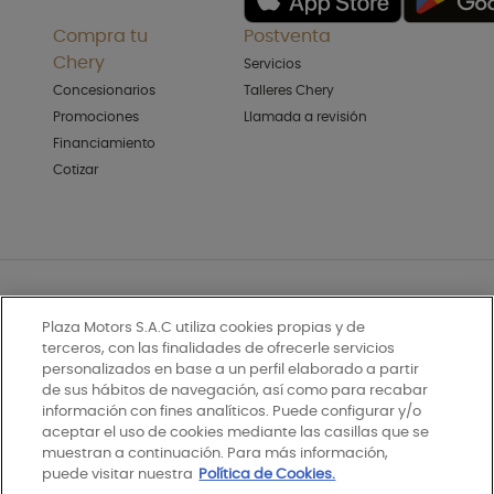
Compra tu
Postventa
Chery
Servicios
Concesionarios
Talleres Chery
Promociones
Llamada a revisión
Financiamiento
Cotizar
PLAZA MOTORS S.A. ©Copyright 2026. All Rights Reserved
Plaza Motors S.A.C utiliza cookies propias y de
Política de privacidad
terceros, con las finalidades de ofrecerle servicios
personalizados en base a un perfil elaborado a partir
Política de cookies
de sus hábitos de navegación, así como para recabar
información con fines analíticos. Puede configurar y/o
Términos y condiciones
aceptar el uso de cookies mediante las casillas que se
muestran a continuación. Para más información,
Libro de reclamaciones
puede visitar nuestra
Política de Cookies.