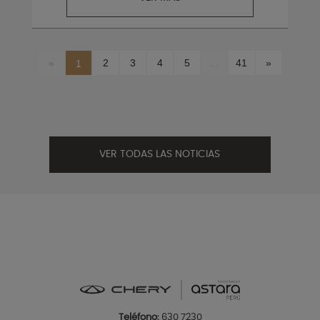
«
2
3
4
5
...
41
»
1
VER TODAS LAS NOTICIAS
Teléfono:
630 7230