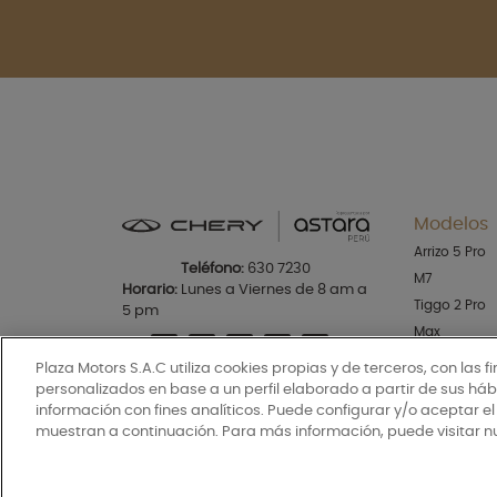
Modelos
Arrizo 5 Pro
Teléfono:
630 7230
M7
Horario:
Lunes a Viernes de 8 am a
Tiggo 2 Pro
5 pm
Max
New Tiggo 4
Plaza Motors S.A.C utiliza cookies propias y de terceros, con las f
New Tiggo 7
personalizados en base a un perfil elaborado a partir de sus h
información con fines analíticos. Puede configurar y/o aceptar e
New Tiggo 8
muestran a continuación. Para más información, puede visitar n
Tiggo 9
Himla