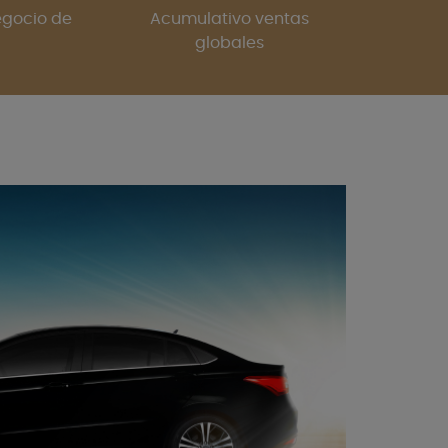
egocio de
Acumulativo ventas
globales