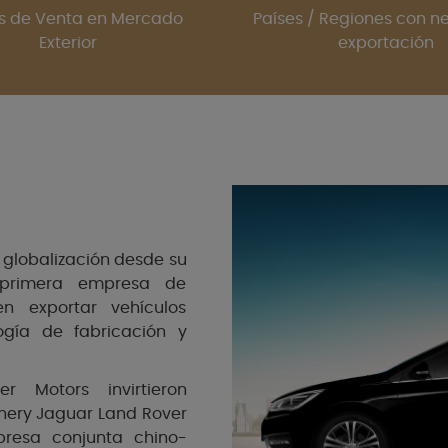
s de Venta en Mercado
Países / Regiones con n
Exterior
exportación
globalización desde su
 primera empresa de
n exportar vehículos
ogía de fabricación y
 Motors invirtieron
hery Jaguar Land Rover
presa conjunta chino-