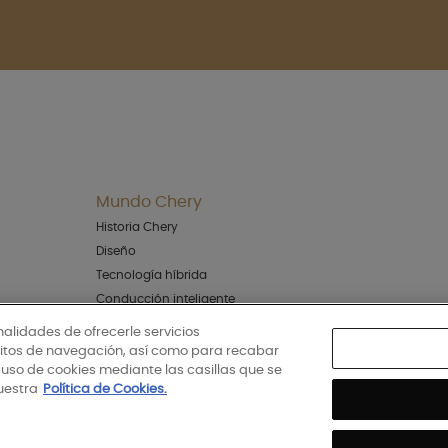
Mundo Chery
Historia Chery
Diseño
Tecnología híbrida
Conducción inteligente
Testimonios
inalidades de ofrecerle servicios
ábitos de navegación, así como para recabar
Descarga el App:
l uso de cookies mediante las casillas que se
uestra
Política de Cookies.