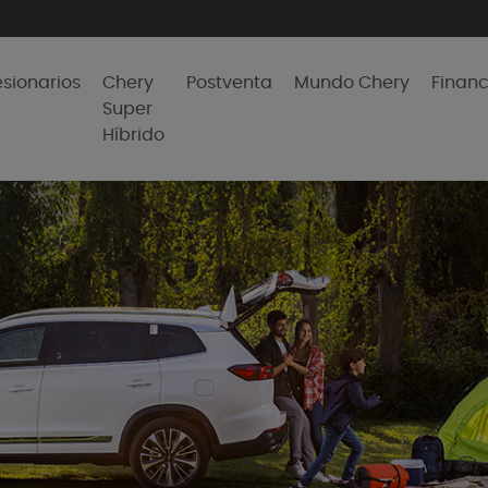
sionarios
Chery
Postventa
Mundo Chery
Finan
Super
Híbrido