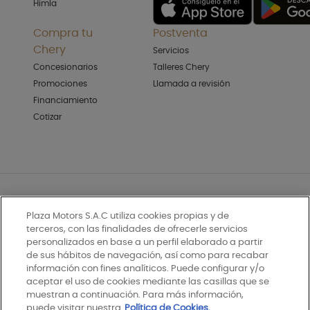
Himla
Compra tu
Postventa
Chery
Servicios
Concesionarios
Talleres Chery
Promociones
Llamada a revisión
Financiamiento
Cotizar
PLAZA MOTORS S.A. ©Copyright 2026. All Rights Reserved
Plaza Motors S.A.C utiliza cookies propias y de
Política de privacidad
terceros, con las finalidades de ofrecerle servicios
personalizados en base a un perfil elaborado a partir
Política de cookies
de sus hábitos de navegación, así como para recabar
información con fines analíticos. Puede configurar y/o
Términos y condiciones
aceptar el uso de cookies mediante las casillas que se
muestran a continuación. Para más información,
Libro de reclamaciones
puede visitar nuestra
Política de Cookies.